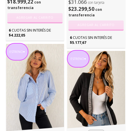
$18.999,22
$31.066
con
con tarjeta
transferencia
$23.299,50
con
transferencia
AGREGAR AL CARRITO
AGREGAR AL CARRITO
6
CUOTAS SIN INTERÉS DE
$4.222,05
6
CUOTAS SIN INTERÉS DE
$5.177,67
ESTRENO♥
ESTRENO♥