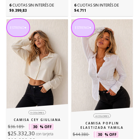
6
CUOTAS SIN INTERÉS DE
6
CUOTAS SIN INTERÉS DE
$9.399,83
$4.711
ESTRENO♥
ESTRENO♥
5 COLORES
4 COLORES
CAMISA CEY GIULIANA
CAMISA POPLIN
$36.189
30
% OFF
ELASTIZADA YAMILA
$25.332,30
$44.380
con tarjeta
30
% OFF