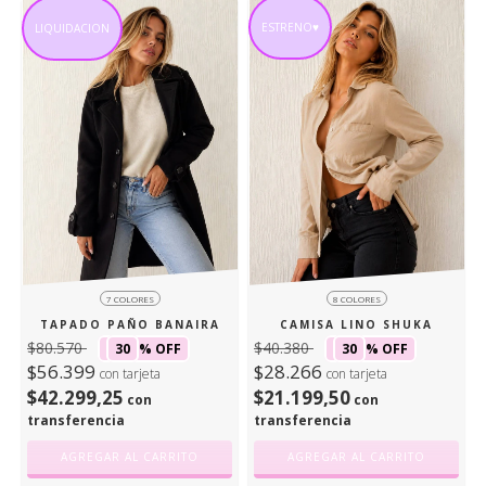
ESTRENO♥
LIQUIDACION
7 COLORES
8 COLORES
TAPADO PAÑO BANAIRA
CAMISA LINO SHUKA
$80.570
$40.380
30
% OFF
30
% OFF
$56.399
$28.266
con tarjeta
con tarjeta
$42.299,25
$21.199,50
con
con
transferencia
transferencia
AGREGAR AL CARRITO
AGREGAR AL CARRITO