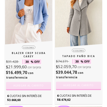
5 COLORES
6 COLORES
BLAZER CREP SCUBA
TAPADO PAÑO BICA
CAREY
$74.371
$31.428
30
% OFF
30
% OFF
$52.059,70
$21.999,60
con tarjeta
con tarjeta
$39.044,78
$16.499,70
con
con
transferencia
transferencia
AGREGAR AL CARRITO
AGREGAR AL CARRITO
6
CUOTAS SIN INTERÉS DE
6
CUOTAS SIN INTERÉS DE
$8.676,62
$3.666,60