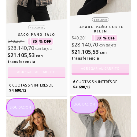
2 COLORES
TAPADO PAÑO CORTO
4 COLORES
BELEN
SACO PAÑO SALO
$40.201
30
% OFF
$40.201
30
% OFF
$28.140,70
con tarjeta
$28.140,70
con tarjeta
$21.105,53
con
$21.105,53
con
transferencia
transferencia
AGREGAR AL CARRITO
AGREGAR AL CARRITO
6
CUOTAS SIN INTERÉS DE
6
CUOTAS SIN INTERÉS DE
$4.690,12
$4.690,12
LIQUIDACION
LIQUIDACION