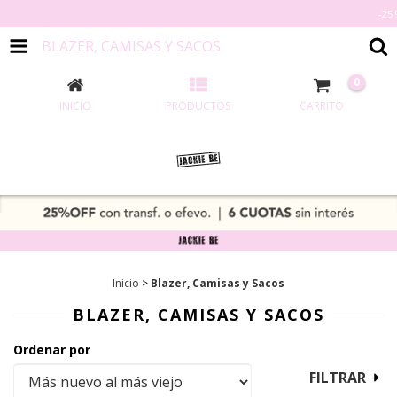
-25 % OFF TR
BLAZER, CAMISAS Y SACOS
0
INICIO
PRODUCTOS
CARRITO
Inicio
>
Blazer, Camisas y Sacos
BLAZER, CAMISAS Y SACOS
Ordenar por
FILTRAR