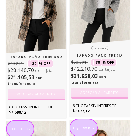
3 COLORES
TAPADO PAÑO FRESIA
TAPADO PAÑO TRINIDAD
$60.301
30
% OFF
$40.201
30
% OFF
$42.210,70
$28.140,70
con tarjeta
con tarjeta
$31.658,03
$21.105,53
con
con
transferencia
transferencia
AGREGAR AL CARRITO
AGREGAR AL CARRITO
6
CUOTAS SIN INTERÉS DE
6
CUOTAS SIN INTERÉS DE
$7.035,12
$4.690,12
LIQUIDACION
LIQUIDACION