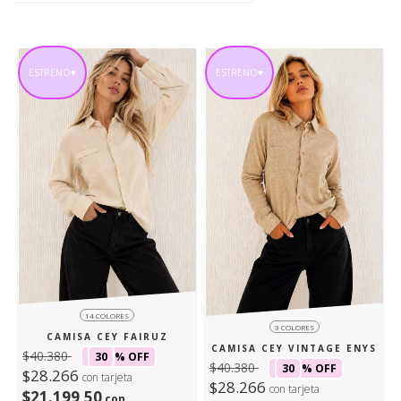
ESTRENO♥
ESTRENO♥
14 COLORES
3 COLORES
CAMISA CEY FAIRUZ
CAMISA CEY VINTAGE ENYS
$40.380
30
% OFF
$40.380
30
% OFF
$28.266
con tarjeta
$28.266
con tarjeta
$21.199,50
con