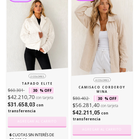
2 COLORES
4 COLORES
TAPADO ELITE
CAMISACO CORDEROY
$60.301
30
% OFF
WINA
$42.210,70
con tarjeta
$80.402
30
% OFF
$31.658,03
$56.281,40
con
con tarjeta
transferencia
$42.211,05
con
transferencia
AGREGAR AL CARRITO
AGREGAR AL CARRITO
6
CUOTAS SIN INTERÉS DE