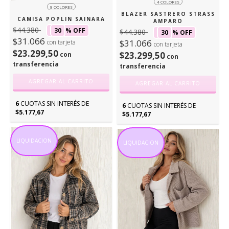
4 COLORES
8 COLORES
BLAZER SASTRERO STRASS
CAMISA POPLIN SAINARA
AMPARO
$44.380
30
% OFF
$44.380
30
% OFF
$31.066
$31.066
con tarjeta
con tarjeta
$23.299,50
$23.299,50
con
con
transferencia
transferencia
AGREGAR AL CARRITO
AGREGAR AL CARRITO
6
CUOTAS SIN INTERÉS DE
6
CUOTAS SIN INTERÉS DE
$5.177,67
$5.177,67
LIQUIDACION
LIQUIDACION