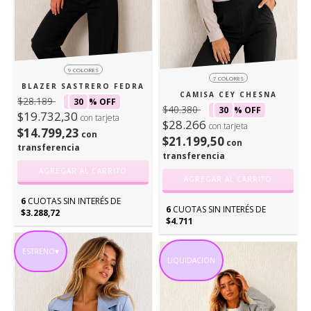
9 COLORES
7 COLORES
BLAZER SASTRERO FEDRA
CAMISA CEY CHESNA
$28.189
30
% OFF
$40.380
30
% OFF
$19.732,30
con tarjeta
$28.266
con tarjeta
$14.799,23
con
$21.199,50
con
transferencia
transferencia
AGREGAR AL CARRITO
AGREGAR AL CARRITO
6
CUOTAS SIN INTERÉS DE
6
CUOTAS SIN INTERÉS DE
$3.288,72
$4.711
ESTRENO♥
LIQUIDACION