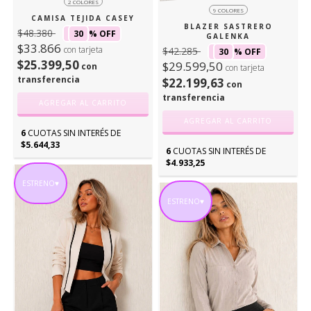
2 COLORES
9 COLORES
CAMISA TEJIDA CASEY
BLAZER SASTRERO
$48.380
30
% OFF
GALENKA
$33.866
con tarjeta
$42.285
30
% OFF
$25.399,50
$29.599,50
con
con tarjeta
transferencia
$22.199,63
con
transferencia
AGREGAR AL CARRITO
AGREGAR AL CARRITO
6
CUOTAS SIN INTERÉS DE
$5.644,33
6
CUOTAS SIN INTERÉS DE
$4.933,25
ESTRENO♥
ESTRENO♥