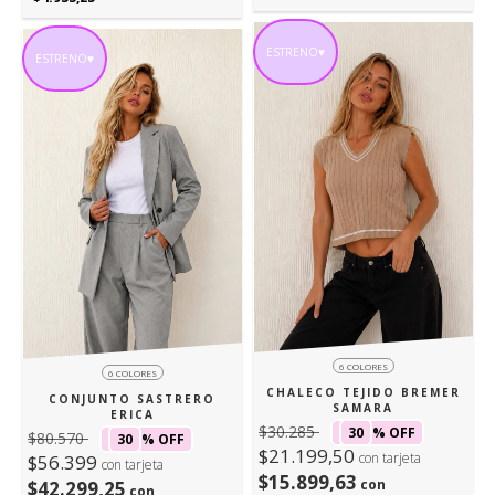
ESTRENO♥
ESTRENO♥
6 COLORES
6 COLORES
CHALECO TEJIDO BREMER
CONJUNTO SASTRERO
SAMARA
ERICA
$30.285
30
% OFF
$80.570
30
% OFF
$21.199,50
con tarjeta
$56.399
con tarjeta
$15.899,63
con
$42.299,25
con