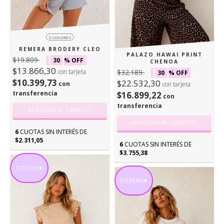
5 COLORES
REMERA BRODERY CLEO
PALAZO HAWAI PRINT
$19.809
30
% OFF
CHENOA
$13.866,30
con tarjeta
$32.189
30
% OFF
$10.399,73
$22.532,30
con
con tarjeta
transferencia
$16.899,22
con
transferencia
AGREGAR AL CARRITO
AGREGAR AL CARRITO
6
CUOTAS SIN INTERÉS DE
$2.311,05
6
CUOTAS SIN INTERÉS DE
$3.755,38
ESTRENO♥
ESTRENO♥