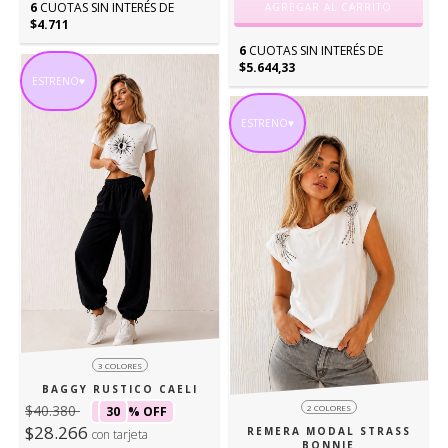
6
CUOTAS SIN INTERÉS DE
AGREGAR AL CARRITO
$4.711
6
CUOTAS SIN INTERÉS DE
$5.644,33
ESTRENO♥
ESTRENO♥
3 COLORES
BAGGY RUSTICO CAELI
$40.380
2 COLORES
30
% OFF
$28.266
REMERA MODAL STRASS
con tarjeta
BONNIE