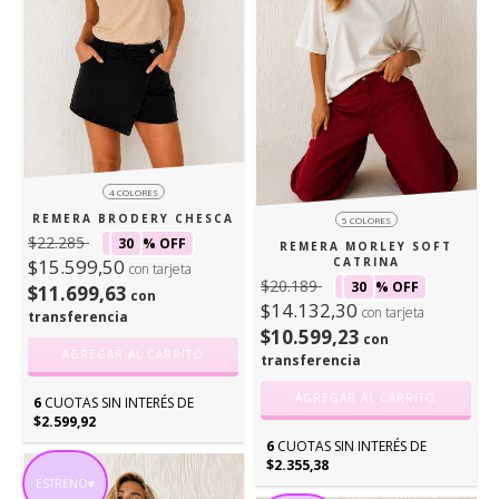
4 COLORES
REMERA BRODERY CHESCA
5 COLORES
$22.285
30
% OFF
REMERA MORLEY SOFT
$15.599,50
CATRINA
con tarjeta
$20.189
30
% OFF
$11.699,63
con
$14.132,30
con tarjeta
transferencia
$10.599,23
con
AGREGAR AL CARRITO
transferencia
AGREGAR AL CARRITO
6
CUOTAS SIN INTERÉS DE
$2.599,92
6
CUOTAS SIN INTERÉS DE
$2.355,38
ESTRENO♥