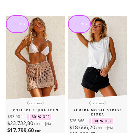
ESTRENO♥
ESTRENO♥
3 COLORES
2 COLORES
POLLERA TEJIDA EDEN
REMERA MODAL STRASS
DIORA
$33.904
30
% OFF
$26.666
30
% OFF
$23.732,80
con tarjeta
$18.666,20
con tarjeta
$17.799,60
con