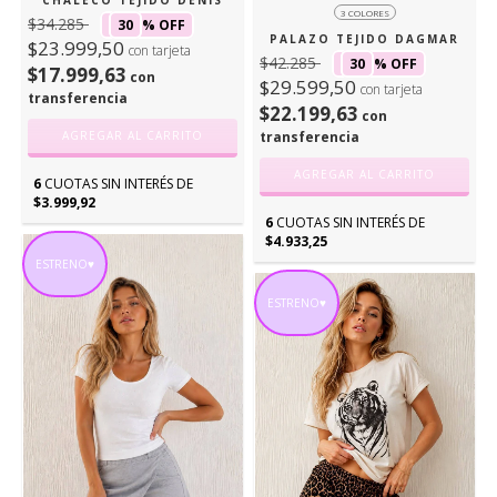
3 COLORES
$34.285
30
% OFF
PALAZO TEJIDO DAGMAR
$23.999,50
con tarjeta
$42.285
30
% OFF
$17.999,63
con
$29.599,50
con tarjeta
transferencia
$22.199,63
con
transferencia
AGREGAR AL CARRITO
AGREGAR AL CARRITO
6
CUOTAS SIN INTERÉS DE
$3.999,92
6
CUOTAS SIN INTERÉS DE
$4.933,25
ESTRENO♥
ESTRENO♥