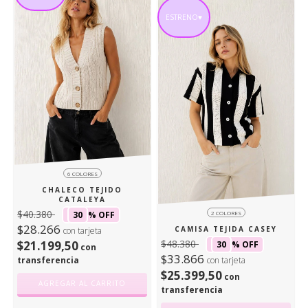
ESTRENO♥
6 COLORES
CHALECO TEJIDO
CATALEYA
$40.380
2 COLORES
30
% OFF
$28.266
CAMISA TEJIDA CASEY
con tarjeta
$48.380
$21.199,50
30
% OFF
con
$33.866
con tarjeta
transferencia
$25.399,50
con
AGREGAR AL CARRITO
transferencia