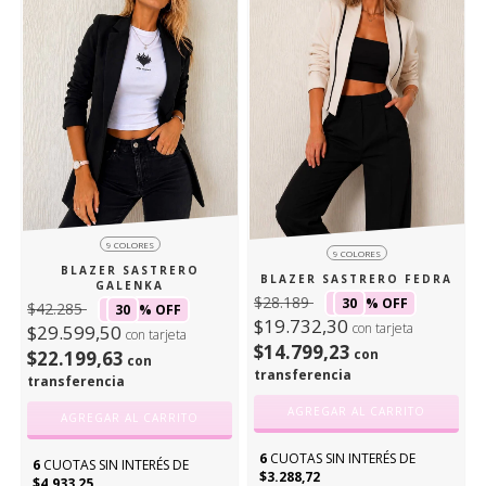
9 COLORES
9 COLORES
BLAZER SASTRERO
BLAZER SASTRERO FEDRA
GALENKA
$28.189
30
% OFF
$42.285
30
% OFF
$19.732,30
con tarjeta
$29.599,50
con tarjeta
$14.799,23
con
$22.199,63
con
transferencia
transferencia
AGREGAR AL CARRITO
AGREGAR AL CARRITO
6
CUOTAS SIN INTERÉS DE
6
CUOTAS SIN INTERÉS DE
$3.288,72
$4.933,25