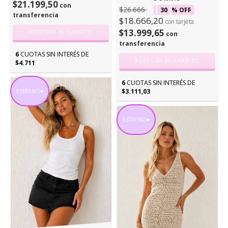
$21.199,50
con
$26.666
30
% OFF
transferencia
$18.666,20
con tarjeta
$13.999,65
AGREGAR AL CARRITO
con
transferencia
6
CUOTAS SIN INTERÉS DE
AGREGAR AL CARRITO
$4.711
6
CUOTAS SIN INTERÉS DE
$3.111,03
ESTRENO♥
ESTRENO♥