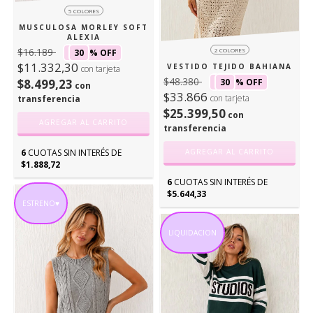
5 COLORES
MUSCULOSA MORLEY SOFT
ALEXIA
$16.189
2 COLORES
30
% OFF
$11.332,30
VESTIDO TEJIDO BAHIANA
con tarjeta
$48.380
$8.499,23
30
% OFF
con
$33.866
con tarjeta
transferencia
$25.399,50
con
AGREGAR AL CARRITO
transferencia
6
CUOTAS SIN INTERÉS DE
AGREGAR AL CARRITO
$1.888,72
6
CUOTAS SIN INTERÉS DE
$5.644,33
ESTRENO♥
LIQUIDACION