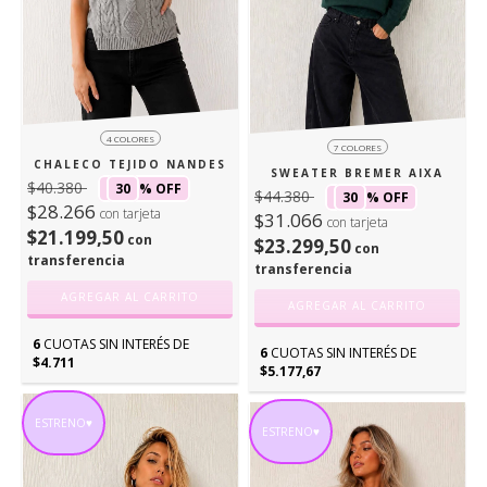
4 COLORES
7 COLORES
CHALECO TEJIDO NANDES
SWEATER BREMER AIXA
$40.380
30
% OFF
$44.380
30
% OFF
$28.266
con tarjeta
$31.066
con tarjeta
$21.199,50
con
$23.299,50
con
transferencia
transferencia
AGREGAR AL CARRITO
AGREGAR AL CARRITO
6
CUOTAS SIN INTERÉS DE
6
CUOTAS SIN INTERÉS DE
$4.711
$5.177,67
ESTRENO♥
ESTRENO♥