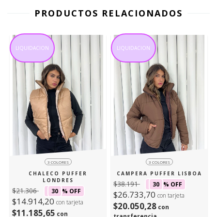
PRODUCTOS RELACIONADOS
LIQUIDACION
LIQUIDACION
3 COLORES
3 COLORES
CHALECO PUFFER
CAMPERA PUFFER LISBOA
LONDRES
$38.191
30
% OFF
$21.306
30
% OFF
$26.733,70
con tarjeta
$14.914,20
con tarjeta
$20.050,28
con
$11.185,65
con
transferencia