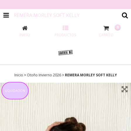
-25 %
REMERA MORLEY SOFT KELLY
0
INICIO
PRODUCTOS
CARRITO
Inicio
>
Otoño Invierno 2026
>
REMERA MORLEY SOFT KELLY
LIQUIDACION