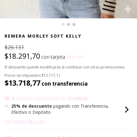
REMERA MORLEY SOFT KELLY
$26.131
$18.291,70
con tarjeta
30
% OFF
El descuento puede modificarse al combinar con otras promociones.
Precio sin impuestos
$15.117,11
$13.718,77
con transferencia
6
CUOTAS SIN INTERÉS DE
$3.048,62
25% de descuento
pagando con Transferencia,
Efectivo o Depósito
Ver medios de pago