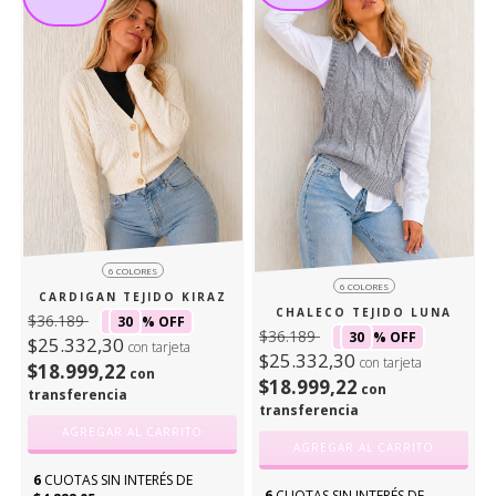
6 COLORES
6 COLORES
CARDIGAN TEJIDO KIRAZ
CHALECO TEJIDO LUNA
$36.189
30
% OFF
$36.189
30
% OFF
$25.332,30
con tarjeta
$25.332,30
con tarjeta
$18.999,22
con
$18.999,22
con
transferencia
transferencia
AGREGAR AL CARRITO
AGREGAR AL CARRITO
6
CUOTAS SIN INTERÉS DE
6
CUOTAS SIN INTERÉS DE