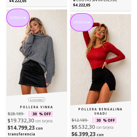
$4.222,05
$4.222,05
ESTRENO♥
ESTRENO♥
4 COLORES
POLLERA VINKA
POLLERA BENGALINA
$28.189
SHADI
30
% OFF
$19.732,30
$12.189
30
% OFF
con tarjeta
$8.532,30
$14.799,23
con tarjeta
con
$6.399,23
transferencia
con