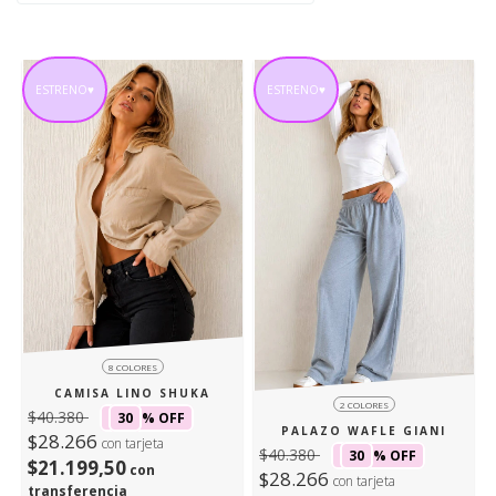
ESTRENO♥
ESTRENO♥
8 COLORES
CAMISA LINO SHUKA
2 COLORES
$40.380
30
% OFF
PALAZO WAFLE GIANI
$28.266
con tarjeta
$40.380
30
% OFF
$21.199,50
con
$28.266
con tarjeta
transferencia