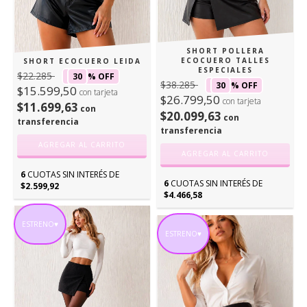
SHORT POLLERA
ECOCUERO TALLES
SHORT ECOCUERO LEIDA
ESPECIALES
$22.285
30
% OFF
$38.285
30
% OFF
$15.599,50
con tarjeta
$26.799,50
con tarjeta
$11.699,63
con
$20.099,63
con
transferencia
transferencia
AGREGAR AL CARRITO
AGREGAR AL CARRITO
6
CUOTAS SIN INTERÉS DE
6
CUOTAS SIN INTERÉS DE
$2.599,92
$4.466,58
ESTRENO♥
ESTRENO♥