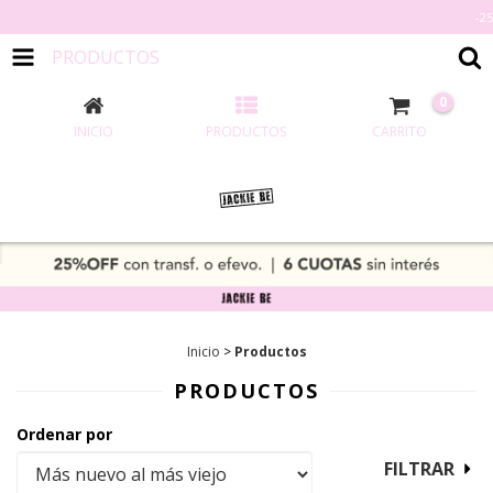
-25 % OFF TRA
PRODUCTOS
0
INICIO
PRODUCTOS
CARRITO
Inicio
>
Productos
PRODUCTOS
Ordenar por
FILTRAR