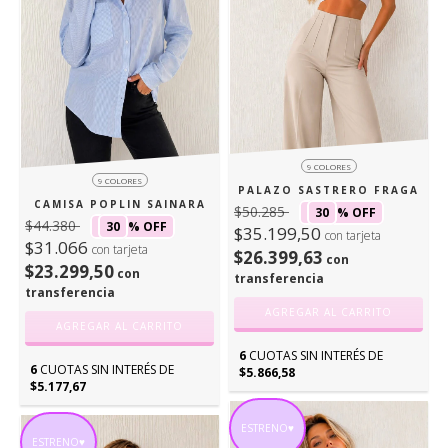
9 COLORES
9 COLORES
PALAZO SASTRERO FRAGA
CAMISA POPLIN SAINARA
$50.285
30
% OFF
$44.380
30
% OFF
$35.199,50
con tarjeta
$31.066
con tarjeta
$26.399,63
con
$23.299,50
con
transferencia
transferencia
AGREGAR AL CARRITO
AGREGAR AL CARRITO
6
CUOTAS SIN INTERÉS DE
6
CUOTAS SIN INTERÉS DE
$5.866,58
$5.177,67
ESTRENO♥
ESTRENO♥