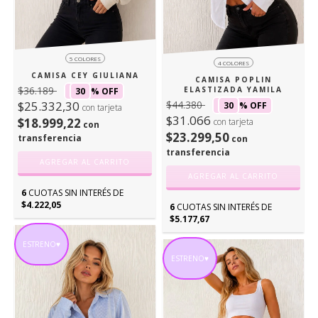
5 COLORES
4 COLORES
CAMISA CEY GIULIANA
CAMISA POPLIN
$36.189
ELASTIZADA YAMILA
30
% OFF
$44.380
$25.332,30
30
% OFF
con tarjeta
$31.066
$18.999,22
con tarjeta
con
$23.299,50
transferencia
con
transferencia
AGREGAR AL CARRITO
AGREGAR AL CARRITO
6
CUOTAS SIN INTERÉS DE
$4.222,05
6
CUOTAS SIN INTERÉS DE
$5.177,67
ESTRENO♥
ESTRENO♥