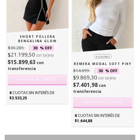
SHORT POLLERA
BENGALINA GLOW
$30.285
30
% OFF
$21.199,50
con tarjeta
8 COLORES
$15.899,63
con
REMERA MODAL SOFT PIKY
transferencia
$14.099
30
% OFF
$9.869,30
con tarjeta
AGREGAR AL CARRITO
$7.401,98
con
transferencia
6
CUOTAS SIN INTERÉS DE
$3.533,25
AGREGAR AL CARRITO
6
CUOTAS SIN INTERÉS DE
$1.644,88