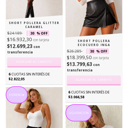
SHORT POLLERA GLITTER
CARAMEL
$24.189
30
% OFF
$16.932,30
con tarjeta
SHORT POLLERA
$12.699,23
ECOCUERO INGA
con
$26.285
30
% OFF
transferencia
$18.399,50
con tarjeta
AGREGAR AL CARRITO
$13.799,63
con
transferencia
6
CUOTAS SIN INTERÉS DE
$2.822,05
AGREGAR AL CARRITO
6
CUOTAS SIN INTERÉS DE
ESTRENO♥
$3.066,58
LIQUIDACION