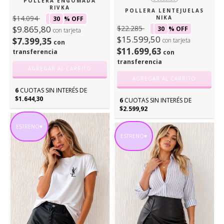
POLLERA ENGOMADA
RIVKA
POLLERA LENTEJUELAS
$14.094
NIKA
30
% OFF
$22.285
$9.865,80
30
% OFF
con tarjeta
$15.599,50
$7.399,35
con tarjeta
con
$11.699,63
transferencia
con
transferencia
AGREGAR AL CARRITO
AGREGAR AL CARRITO
6
CUOTAS SIN INTERÉS DE
$1.644,30
6
CUOTAS SIN INTERÉS DE
$2.599,92
ESTRENO♥
ESTRENO♥