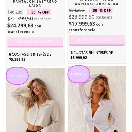
PANTALON SASTRERO
UNIVERSITARIO ALDU
LAIDA
$34.285
30
% OFF
$46.285
30
% OFF
$23.999,50
con tarjeta
$32.399,50
con tarjeta
$17.999,63
con
$24.299,63
con
transferencia
transferencia
AGREGAR AL CARRITO
AGREGAR AL CARRITO
6
CUOTAS SIN INTERÉS DE
6
CUOTAS SIN INTERÉS DE
$3.999,92
$5.399,92
ESTRENO♥
ESTRENO♥